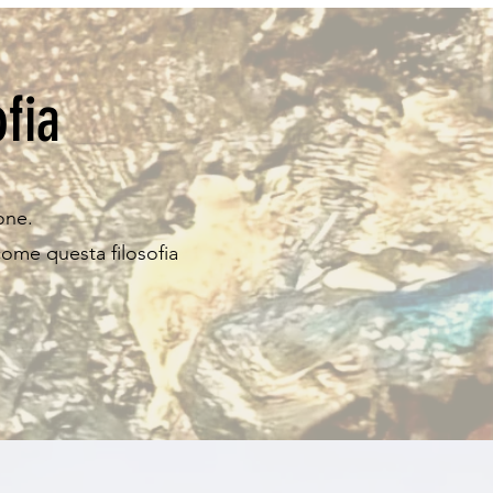
ofia
one.
come questa filosofia