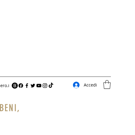
Accedi
ero.i
BENI,