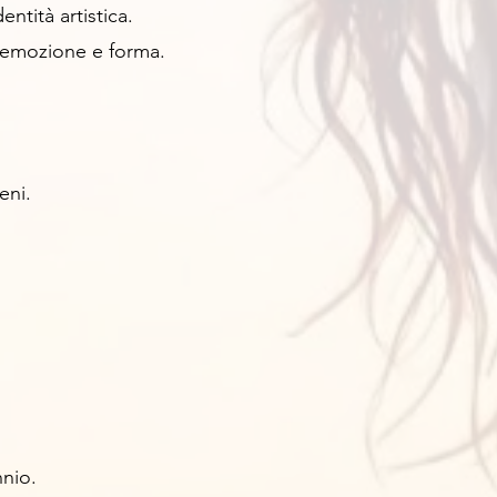
entità artistica.
 emozione e forma.
eni.
nnio.